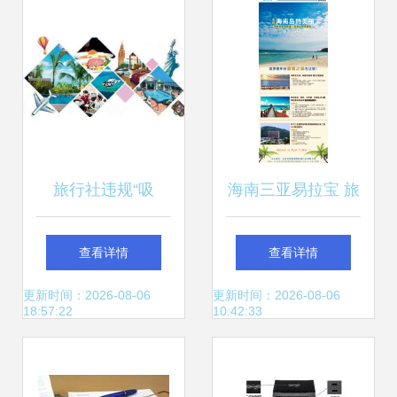
闲家居的多功能之
行社行业迎来新标
选
杆
旅行社违规“吸
海南三亚易拉宝 旅
金”模式闯大祸 “旅
行社营销利器与设
查看详情
查看详情
游+互联网+金
计要点解析
更新时间：2026-08-06
更新时间：2026-08-06
18:57:22
10:42:33
融”背后的风险与警