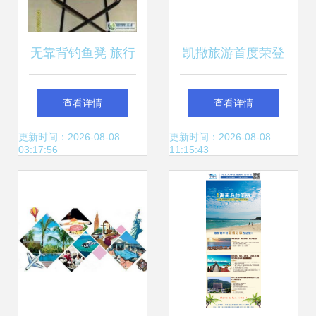
无靠背钓鱼凳 旅行
凯撒旅游首度荣登
社热捧的便携神
BrandZ最具价值中
查看详情
查看详情
器，从世博会到休
国品牌百强榜，旅
更新时间：2026-08-08
更新时间：2026-08-08
03:17:56
11:15:43
闲家居的多功能之
行社行业迎来新标
选
杆