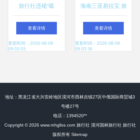
旅行社违规“吸
海南三亚易拉宝 旅
金”模式闯大祸 “旅
行社营销利器与设
查看详情
查看详情
游+互联网+金
计要点解析
更新时间：2026-08-08
更新时间：2026-08-08
09:03:03
08:03:36
融”背后的风险与警
示
地址：黑龙江省大兴安岭地区漠河市西林吉镇27区中俄国际商贸城3
号楼27号
电话：1394520**
Copyright © 2026
www.mhgllxs.com
旅行社
漠河国林旅行社
旅行社
版权所有
Sitemap