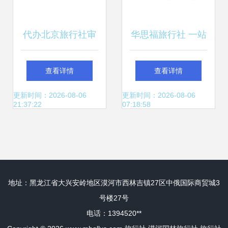
代办北京旅行社审
华思福旅行社 一站
批 新办注册旅行社
式护照与身份核验
查看详情
查看详情
业务经营许可证指
解决方案
更新时间：2026-08-06
更新时间：2026-08-06
21:37:22
07:18:58
南
地址：黑龙江省大兴安岭地区漠河市西林吉镇27区中俄国际商贸城3
号楼27号
电话：1394520**