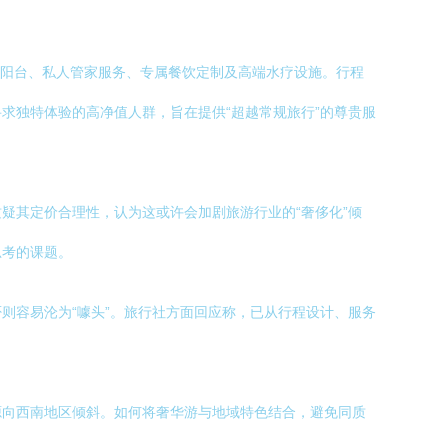
立阳台、私人管家服务、专属餐饮定制及高端水疗设施。行程
求独特体验的高净值人群，旨在提供“超越常规旅行”的尊贵服
疑其定价合理性，认为这或许会加剧旅游行业的“奢侈化”倾
思考的课题。
则容易沦为“噱头”。旅行社方面回应称，已从行程设计、服务
源向西南地区倾斜。如何将奢华游与地域特色结合，避免同质