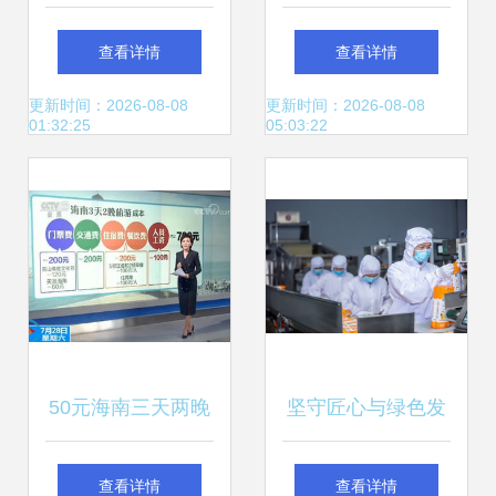
旅行社签约一卡易
社推出首批异地营
查看详情
查看详情
会员管理系统，推
销中心及“飞向云
更新时间：2026-08-08
更新时间：2026-08-08
01:32:25
05:03:22
动智慧旅游服务升
南”暑期航空文旅精
级
品线路
50元海南三天两晚
坚守匠心与绿色发
游 低价豪赌背后的
展之源——览白象
查看详情
查看详情